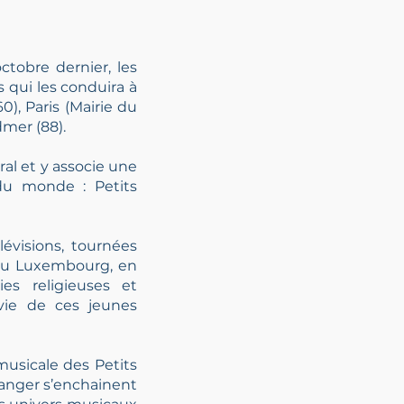
octobre dernier,
les
s qui les conduira
à
0), Paris
(Mairie du
mer (88).
ral et y
associe une
s du monde :
Petits
lévisions,
tournées
 au
Luxembourg, en
nies
religieuses et
a vie de ces
jeunes
 musicale des
Petits
tranger
s’enchainent