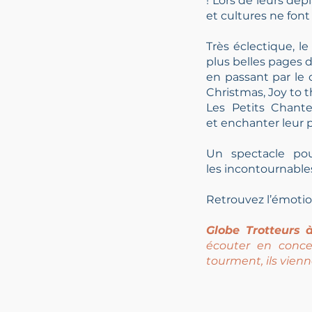
! Lors de leurs dé
et cultures ne fon
Très éclectique, l
plus belles pages d
en passant par le 
Christmas, Joy to t
Les Petits Chant
et
enchanter leur 
Un spectacle pou
les
incontournables
Retrouvez l’émotio
Globe Trotteurs à
écouter en conce
tourment, ils vien