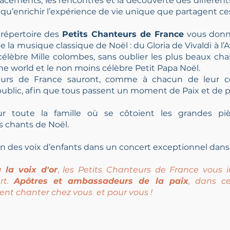
placements, les rencontres et la découverte des différen
t qu’enrichir l’expérience de vie unique que partagent c
e répertoire des
Petits Chanteurs de France
vous donn
e la musique classique de Noël : du Gloria de Vivaldi à l’
célèbre Mille colombes, sans oublier les plus beaux ch
he world et le non moins célèbre Petit Papa Noël.
eurs de France sauront, comme à chacun de leur co
public, afin que tous passent un moment de Paix et de p
r toute la famille où se côtoient les grandes piè
 chants de Noël.
n des voix d’enfants dans un concert exceptionnel dans v
 la voix d'or
,
les Petits Chanteurs de France vous in
rt.
Apôtres et ambassadeurs de la paix
, dans c
nent chanter chez vous et pour vous !