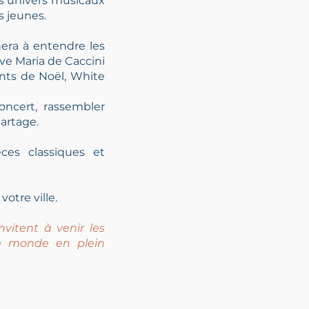
ts
univers musicaux
es
jeunes.
era à
entendre les
Ave
Maria de Caccini
ants
de Noël, White
ncert, rassembler
artage.
ces classiques et
otre ville.
vitent à venir les
e monde en plein