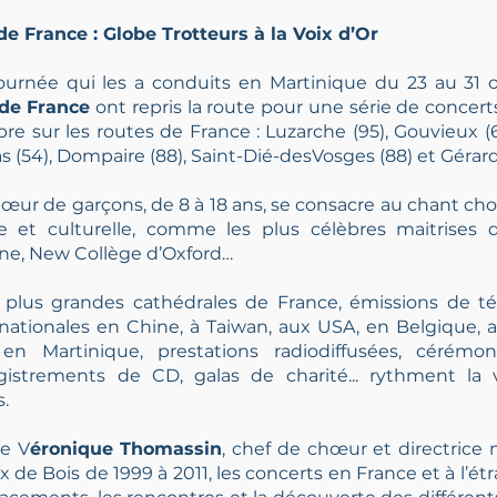
e France : Globe Trotteurs à la Voix d’Or
ournée qui les a conduits en Martinique du 23 au 31 
 de France
ont repris la route pour une série de concert
re sur les routes de France : Luzarche (95), Gouvieux (6
s (54), Dompaire (88), Saint-Dié-desVosges (88) et
Gérard
hœur de garçons, de 8 à 18 ans, se consacre au chant cho
ve et culturelle, comme les plus célèbres maitrise
ne, New Collège d’Oxford…
 plus grandes cathédrales de France, émissions de té
rnationales en Chine, à Taiwan, aux USA, en Belgique,
 en Martinique, prestations radiodiffusées, cérémo
egistrements de CD, galas de charité... rythment l
.
de V
éronique Thomassin
, chef de chœur et directrice
x de Bois de 1999 à 2011, les concerts en France et à l’é